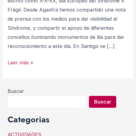
escrito como X-X-XX, día Europeo del Síndrome X
Frágil. Desde Agaxfra hemos compartido una nota
de prensa con los medios para dar visibilidad al
Síndrome, y compartir el apoyo de diferentes
concellos iluminando monumentos de lila para dar
reconociomiento a este día. En Santigo se […]
Día
Leer más »
Europeo
del
Síndrome
Buscar
X
Buscar
Frágil
Categorias
ACTIVIDADES